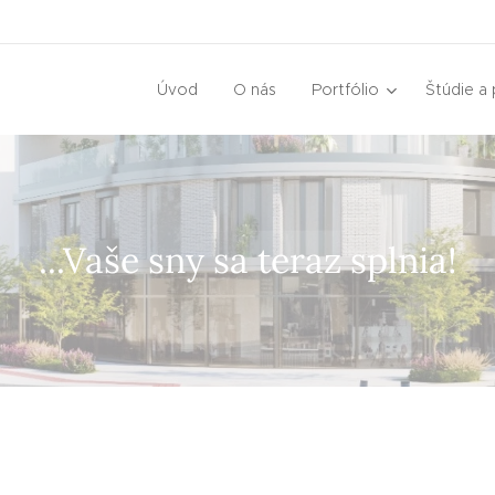
Úvod
O nás
Portfólio
Štúdie a 
...Vaše sny sa teraz splnia!