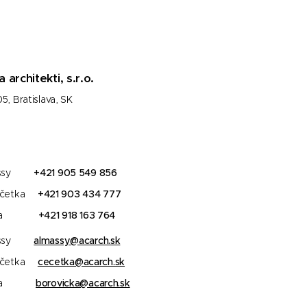
architekti, s.r.o.
5, Bratislava, SK
Almássy
+421 905 549 856
 Čečetka
+421
903 434 777
rovička
+421 918 163 764
Almássy
almassy
@acarch.sk
 Čečetka
cecetka@acarch.sk
ovička
borovicka@acarch.sk