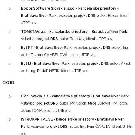
Epicor Software Slovakia, s.r.o. - kancelárske priestory -
Bratislava River Park
, vstavba,
projekt DRS
, autor: Epicor,
klient:
JTRE a.s.
TOMSTAV, a.s. - kancelárske priestory – Bratislava River Park
,
vstavba,
projekt DRS
, autor: Tomstav,
klient: JTRE a.s.
Byt PT - Bratislava River Park
, vstavba,
projekt DRS
, autor: Ing.
arch. Zuzana CAMBELOVÁ,
klient:
JTRE, a.s.
Byt IJ - Bratislava River Park
, vstavba,
projekt DRS
, autor: Akad.
arch. Ing. Rudolf NETÍK,
klient: JTRE, a.s.
2010
CZ Slovakia, a.s. - kancelárske priestory - Bratislava River Park
,
vstavba,
projekt DRS
, autor: Mgr. arch. Miloš JURÁNI, Ing. arch.
Július TOMA,
klient: JTRE a.s.
I
STROKAPITAL SE - kancelárske priestory - Bratislava River
Park
, vstavba,
projekt DRS
, autor: Ing. Ivan ČAPUTA,
klient: JTRE
a.s.