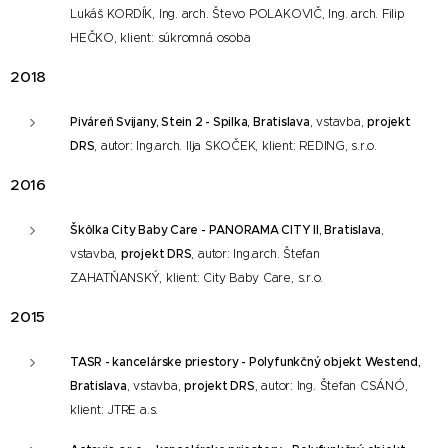
Lukáš KORDÍK, Ing. arch. Števo POLAKOVIČ, Ing. arch. Filip
HEČKO, klient: súkromná osoba
2018
Piváreň Svijany, Stein 2 - Spilka, Bratislava
, vstavba,
projekt
DRS
, autor: Ing.arch. Ilja SKOČEK, klient: REDING, s.r.o.
2016
Škôlka City Baby Care - PANORAMA CITY II, Bratislava
,
vstavba,
projekt DRS
, autor: Ing.arch. Štefan
ZAHATŇANSKÝ, klient: City Baby Care, s.r.o.
2015
TASR - kancelárske priestory - Polyfunkčný objekt Westend,
Bratislava
, vstavba,
projekt DRS
, autor: Ing. Štefan CSÁNÓ,
klient: JTRE a.s.