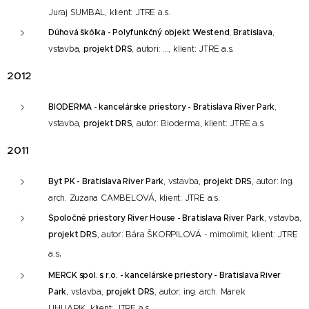
Juraj SUMBAL,
klient: JTRE a.s.
Dúhová škôlka - Polyfunkčný objekt Westend, Bratislava
,
vstavba,
projekt DRS
, autori: ...,
klient: JTRE a.s.
2012
BIODERMA - kancelárske priestory - Bratislava River Park
,
vstavba,
projekt DRS
, autor: Bioderma,
klient: JTRE a.s.
2011
Byt PK - Bratislava River Park
, vstavba,
projekt DRS
, autor: Ing.
.
arch. Zuzana CAMBELOVÁ,
klient: JTRE a.s
Spoločné priestory River House - Bratislava River Park
, vstavba,
projekt DRS
, autor: Bára ŠKORPILOVÁ - mimolimit,
klient: JTRE
.
a.s
MERCK spol. s r.o. - kancelárske priestory - Bratislava River
Park
, vstavba,
projekt DRS
, autor: ing. arch. Marek
UHLIARIK,
klient: JTRE a.s.